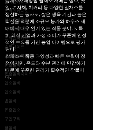
쌈채소재배방법 쌈채소 재배는 상추, 깻
실시간카지노
잎, 겨자채, 치커리 등 다양한 잎채소를 
온라인카지노
생산하는 농사로, 짧은 생육 기간과 높은 
실시간바카라
회전율 덕분에 소규모 농가와 하우스 재
배에서 매우 인기 있는 작물 분야다. 특
라이브카지노
히 외식 산업과 가정 소비가 꾸준해 안정
온라인바카라
적인 수요를 가진 농업 아이템으로 평가
슬롯사이트
된다.
밤알바커뮤니티
쌈채소는 품종 다양성과 빠른 수확이 장
점이지만, 온도와 수분 관리에 민감하기 
유흥알바
때문에 꾸준한 관리가 필수적인 작물이
유흥알바사이트
다.
업소알바
업소알바
밤알바
유흥업소
구인구직
꿀알바