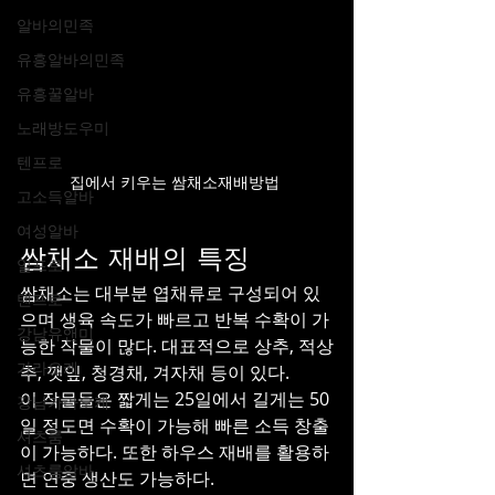
알바의민족
유흥알바의민족
유흥꿀알바
노래방도우미
텐프로
집에서 키우는 쌈채소재배방법 
고소득알바
여성알바
쌈채소 재배의 특징
일프로
쌈채소는 대부분 엽채류로 구성되어 있
텐프로
으며 생육 속도가 빠르고 반복 수확이 가
강남유앤미
능한 작물이 많다. 대표적으로 상추, 적상
가라오케
추, 깻잎, 청경채, 겨자채 등이 있다.
이 작물들은 짧게는 25일에서 길게는 50
강남가라오케
일 정도면 수확이 가능해 빠른 소득 창출
셔츠룸
이 가능하다. 또한 하우스 재배를 활용하
셔츠룸알바
면 연중 생산도 가능하다.