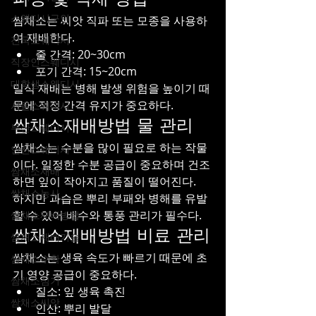
스웨디시구인
쌈채소는 씨앗 직파 또는 모종을 사용하
여 재배한다.
전국스웨디시
줄 간격: 20~30cm
직장인스웨디시
포기 간격: 15~20cm
대학생스웨디시
밀식 재배는 병해 발생 위험을 높이기 때
문에 적정 간격 유지가 중요하다.
서울스웨디시
쌈채소재배방법 물 관리
부산스웨디시
쌈채소는 수분을 많이 필요로 하는 작물
인천스웨디시
이다. 일정한 수분 공급이 중요하며 건조
쌈채소재배
하면 잎이 작아지고 품질이 떨어진다.
쌈채소농사
하지만 과습은 뿌리 부패와 병해를 유발
할 수 있어 배수와 통풍 관리가 필수다.
쌈채소재배방법
쌈채소재배방법 비료 관리
쌈채소재배기술
쌈채소는 생육 속도가 빠르기 때문에 초
쌈채소수확
기 영양 공급이 중요하다.
쌈채소심기
질소: 잎 생육 촉진
쌈채소씨앗
인산: 뿌리 발달