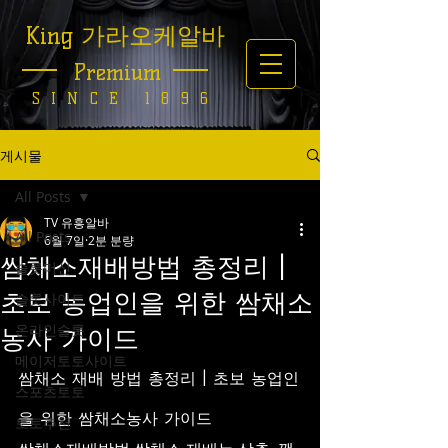
King 가라오케알바
Premium
SINCE 1896
게시물
All Posts
TV 유흥알바
All Posts
6월 7일
2분 분량
쌈채소재배방법 총정리 |
슬롯머신
초보 농업인을 위한 쌈채소
슬롯사이트
온라인슬롯
농사 가이드
메이저토토사이트
쌈채소 재배 방법 총정리 | 초보 농업인
스포츠토토
을 위한 쌈채소농사 가이드
토토추천