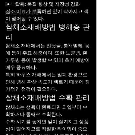
쌈채소모종
칼륨: 품질 향상 및 저장성 강화
질소 비료가 부족하면 잎이 작아지고 색
쌈채소하우스재배
이 옅어질 수 있다.
노지쌈채소
쌈채소재배방법 병해충 관
리
쌈채소 재배에서는 진딧물, 총채벌레, 응
애 등이 주요 해충이다. 또한 노균병, 흰
가루병 등이 발생할 수 있어 초기 예방이 
매우 중요하다.
특히 하우스 재배에서는 밀폐 환경으로 
인해 병해 확산 속도가 빠르기 때문에 정
기적인 점검이 필요하다.
쌈채소재배방법 수확 관리
쌈채소는 생육이 완료되면 외엽부터 수
확하거나 통째로 수확한다.
수확 시기를 놓치면 잎이 질겨지고 상품
성이 떨어지므로 적절한 타이밍이 중요