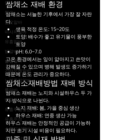
업소알바
쌈채소 재배 환경
쩜오
쌈채소는 서늘한 기후에서 가장 잘 자란
다.
쩜오알바
생육 적정 온도: 15~20도
마사지알바
토양: 배수가 좋고 유기물이 풍부한 
유흥알바
토양
밤알바
pH: 6.0~7.0
고온 환경에서는 잎이 얇아지고 쓴맛이 
술집알바
강해질 수 있으며 병해 발생도 증가하기 
가라오케알바
때문에 온도 관리가 중요하다.
노래주점알바
쌈채소재배방법 재배 방식
룸알바
쌈채소 재배는 노지와 시설하우스 두 가
바알바
지 방식으로 나뉜다.
노지 재배: 봄, 가을 중심 생산
유흥주점방문자
하우스 재배: 연중 생산 가능
유흥주점
하우스 재배는 안정적인 공급이 가능하
스웨디시알바
지만 초기 시설 비용이 필요하다.
파종 및 식재 방법
스웨디시알바