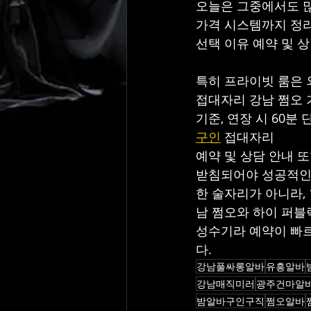
오늘은 그중에서도 많
가격 시스템까지 정리
선택 이유 예약 및 
특히 프라이빗 룸은 
접대자리 강남 쩜오 가
기준, 연장 시 60분
구인
 접대자리
예약 및 상담 안내 
받침되어야 성공적인 
한 술자리가 아니라,
남 쩜오와 하이 퍼블
성수기라 예약이 빠르
다.
강남풀싸롱알바
유흥알바
강남매직미러
광주건마알
밤알바구인구직
쩜오알바