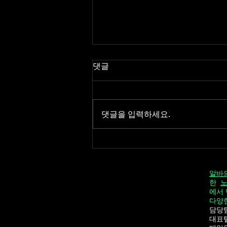
댓글
댓글을 입력하세요.
스웨디시알바, 처음엔 걱정됐
던!! 해보니 달랐다
알바
한
에서
다양
담당팀
대표텔