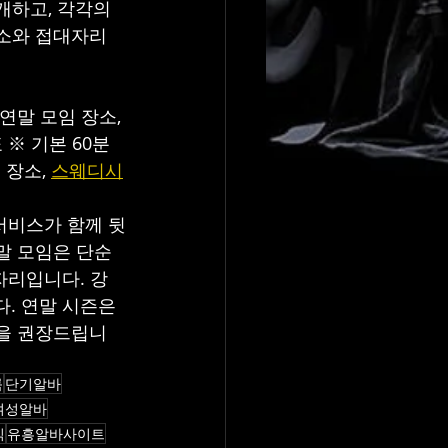
하고, 각각의 
소와 접대자리 
말 모임 장소, 
※ 기본 60분 
장소, 
스웨디시
서비스가 함께 뒷
말 모임은 단순
자리입니다. 강
. 연말 시즌은 
담을 권장드립니
룸
단기알바
여성알바
직
유흥알바사이트