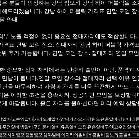
은 분들이 인정하는 강남 쩜오와 강남 하이 퍼블릭을 소개
해드리겠습니다. 강남 하이 퍼블릭 가격표 연말 모임 장
상담 안내
외부 노출 걱정이 없어 중요한 접대자리에도 적합합니다. 연
격표 연말 모임 장소, 접대자리 강남 하이 퍼블릭 가격표 
 단위 추가 가능합니다. 연말 모임 장소, 접대자리 연말 모임 
또한 중요한 접대 자리에서는 단순히 술만이 아닌, 품격과 
만남이 됩니다.연말 모임 장소와 접대자리 선택 이유 연
 1년을 마무리하며 사람과 관계를 더욱 끈끈하게 만드는 
릭은 이러한 조건을 충족시켜, 성공적인 모임을 보장합니다
게 마감됩니다. 좋은 자리를 원하신다면 미리 예약 상
밤알바
고수익알바
가라오케알바
강남가라오케
강원도유흥알바
강남미러
바
주점알바
밤알바구인
룸바알바
유흥알바모집
유흥알바구인
고수입알바
쩜오
하이쩜오
정통쩜오
심야알바
이자카야알바
유흥알바정보
유흥알바구