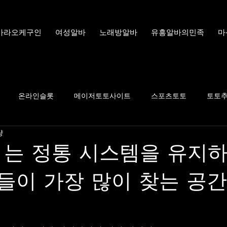
가라오케구인
여성알바
노래방알바
유흥알바의민족
마
온라인슬롯
메이저토토사이트
스포츠토토
토토
량
라이브카지노
온라인바카라
슬롯사이트
밤알바커
 는 정통 시스템을 유지하
객들이 가장 많이 찾는 공
업소알바
밤알바
유흥업소
구인구직
꿀알바
노래방도우미
텐프로
고소득알바
여성알바
일