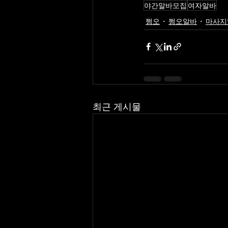
야간알바모집
여자알바
쩜오
쩜오알바
마사지
최근 게시물