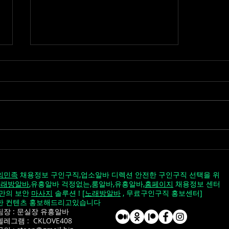
스웨디시알바 유흥알바 후기
｜수입과 분위기 솔직 정리
의민족
채용정보 구인구직,업소알바 디렉션 안전한 구인구직 선택을 위
노래방알바
,유흥알바 걱정없는,룸알바,유흥알바,
홈페이지
채용정보 센터
 만의 보안
마사지
솔루션 ! [
노래방알바
, 무료구인구직 홍보센터]
한 컨텐츠 홍보해드리고있습니다
장 : 문실장 유흥알바
레그램 : CKLOVE408