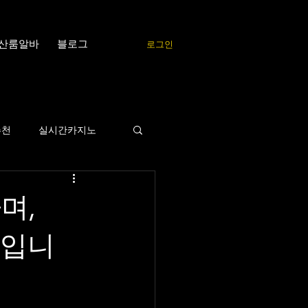
산룸알바
블로그
로그인
추천
실시간카지노
뮤니티
유흥알바
며,
간입니
알바의민족
프로
텐프로