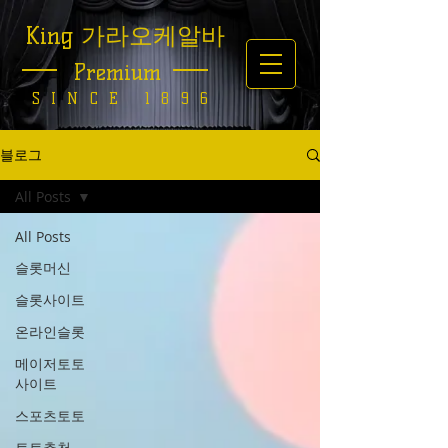
King 가라오케알바
Premium
SINCE 1896
블로그
All Posts
All Posts
슬롯머신
슬롯사이트
온라인슬롯
메이저토토
사이트
스포츠토토
토토추천