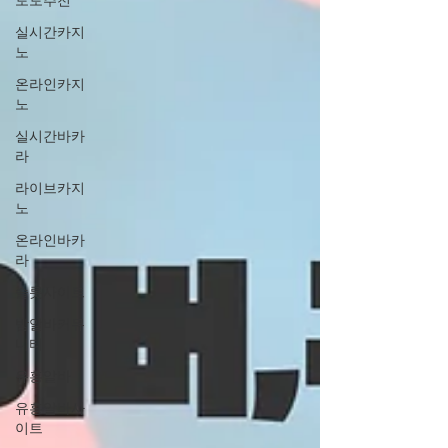
실시간카지
노
온라인카지
노
실시간바카
라
라이브카지
노
온라인바카
라
슬롯사이트
밤알바커뮤
니티
유흥알바
유흥알바사
이트