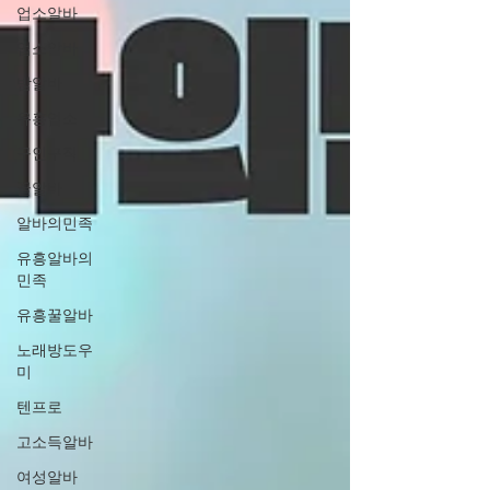
업소알바
업소알바
밤알바
유흥업소
구인구직
꿀알바
알바의민족
유흥알바의
민족
유흥꿀알바
노래방도우
미
텐프로
고소득알바
여성알바