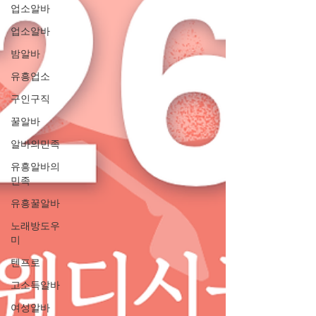
업소알바
업소알바
밤알바
유흥업소
구인구직
꿀알바
알바의민족
유흥알바의
민족
유흥꿀알바
노래방도우
미
텐프로
고소득알바
여성알바