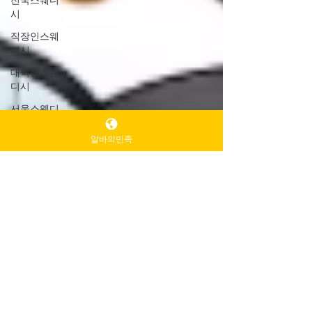
알바는 한 단어로 묶기 어렵고, 업소 성향에 따라 분
시
위기가 완전히 다릅니다. 회전율 중심 업소 → 빠르
직장인스웨
고 깔끔한 분위기 단가 중심 업소 → 규칙은 있지만
디시
수입 안정적 초보 위주 업소 → 분위
대학생스웨
디시
서울스웨디
시
알바의민족
부산스웨디
시
인천스웨디
시
쌈채소재배
쌈채소농사
쌈채소재배
방법
쌈채소재배
기술