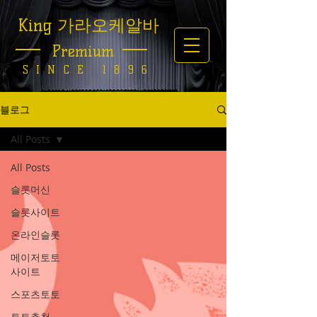
King 가라오케알바
Premium
SINCE 1896
블로그
All Posts
All Posts
슬롯머신
슬롯사이트
온라인슬롯
메이저토토
사이트
스포츠토토
토토추천