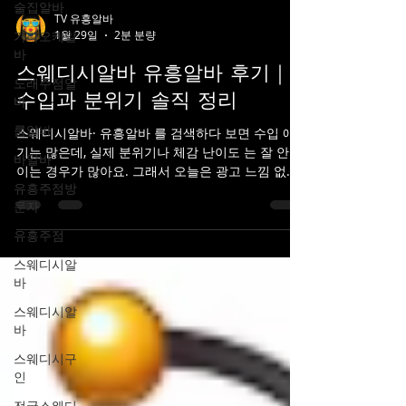
술집알바
가라오케알
바
TV 유흥알바
1월 29일
2분 분량
노래주점알
바
스웨디시알바 유흥알바 후기｜
룸알바
수입과 분위기 솔직 정리
바알바
스웨디시알바· 유흥알바 를 검색하다 보면 수입 얘
유흥주점방
기는 많은데, 실제 분위기나 체감 난이도 는 잘 안 보
문자
이는 경우가 많아요. 그래서 오늘은 광고 느낌 없이,
후기 기준으로 수입과 근무 분위기를 솔직하게 정리
유흥주점
해봅니다. 1️⃣ 스웨디시알바 후기｜생각보다 조용하
스웨디시알
고 단순한 구조 스웨디시알바를 처음 시작하면“손님
바
응대가 부담스럽지 않을까?” 걱정부터 하게 되는데
요. 실제 분위기는 대화보다 관리 위주 예약제 중심
스웨디시알
혼자 관리하고 쉬는 시간 분리 라서 감정 소모가 크
바
지 않은 편 입니다.초보자도 기본 교육만 받으면 흐
스웨디시구
름 자체는 빠르게 익숙해집니다. 👉 체감 분위기: 차
인
분함 / 개인 페이스 유지 가능 스웨디시알바 2️⃣ 유흥
알바 후기｜업소 성향에 따라 분위기 차이 큼 유흥
전국스웨디