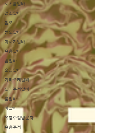
셔츠룸알바
업소알바
쩜오
쩜오알바
마사지알바
유흥알바
밤알바
술집알바
가라오케알바
노래주점알바
룸알바
바알바
유흥주점방문자
유흥주점