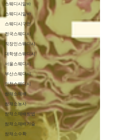
스웨디시알바
스웨디시알바
스웨디시구인
전국스웨디시
직장인스웨디시
대학생스웨디시
서울스웨디시
부산스웨디시
인천스웨디시
쌈채소재배
쌈채소농사
쌈채소재배방법
쌈채소재배기술
쌈채소수확