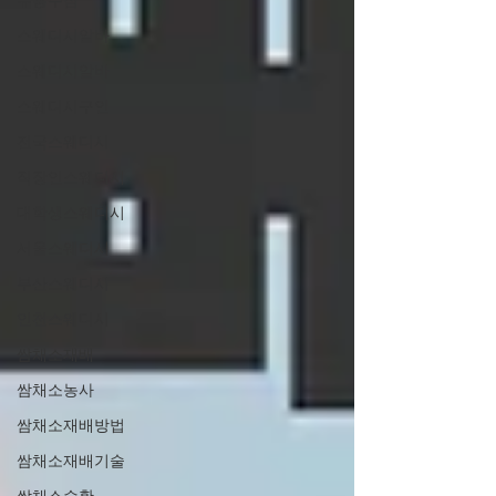
스웨디시알바
스웨디시알바
스웨디시구인
전국스웨디시
직장인스웨디시
대학생스웨디시
서울스웨디시
부산스웨디시
인천스웨디시
쌈채소재배
쌈채소농사
쌈채소재배방법
쌈채소재배기술
쌈채소수확