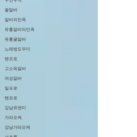
꿀알바
알바의민족
유흥알바의민족
유흥꿀알바
노래방도우미
텐프로
고소득알바
여성알바
일프로
텐프로
강남유앤미
가라오케
강남가라오케
셔츠룸