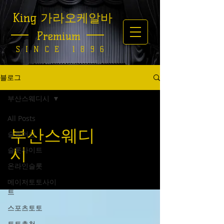
King 가라오케알바
Premium
SINCE 1896
블로그
부산스웨디시
All Posts
부산스웨디
슬롯머신
시
슬롯사이트
온라인슬롯
메이저토토사이
트
스포츠토토
토토추천