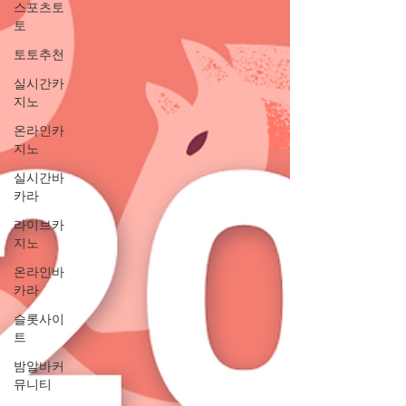
스포츠토
토
토토추천
실시간카
지노
온라인카
지노
실시간바
카라
라이브카
지노
온라인바
카라
슬롯사이
트
밤알바커
뮤니티