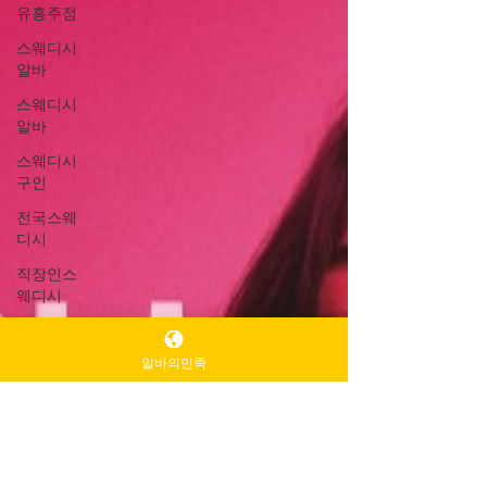
혼자 관리하고 쉬는 시간 분리 라서 감정 소모가 크
유흥주점
지 않은 편 입니다.초보자도 기본 교육만 받으면 흐
스웨디시
름 자체는 빠르게 익숙해집니다. 👉 체감 분위기: 차
알바
분함 / 개인 페이스 유지 가능 스웨디시알바 2️⃣ 유흥
알바 후기｜업소 성향에 따라 분위기 차이 큼 유흥
스웨디시
알바
알바는 한 단어로 묶기 어렵고, 업소 성향에 따라 분
위기가 완전히 다릅니다. 회전율 중심 업소 → 빠르
스웨디시
고 깔끔한 분위기 단가 중심 업소 → 규칙은 있지만
구인
수입 안정적 초보 위주 업소 → 분위
전국스웨
디시
직장인스
웨디시
대학생스
웨디시
알바의민족
서울스웨
디시
부산스웨
디시